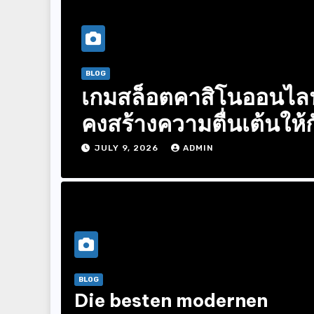
BLOG
เกมสล็อตคาสิโนออนไลน์
คงสร้างความตื่นเต้นให้กั
เกมดิจิทัลด้วยประสบกา
JULY 9, 2026
ADMIN
เกมแบบอินเทอร์แอคทีฟที
BLOG
Die besten modernen