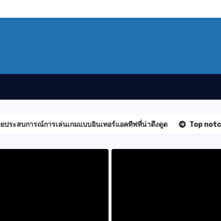
ารณ์การเล่นเกมแบบอินเทอร์แอคทีฟที่น่าดึงดูด
Top notch Local 