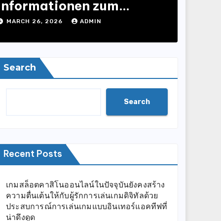
Informationen zum
Unternehmensverzeichnis
MARCH 26, 2026
ADMIN
und zu Organisationen in
Berlin
Search
Search
Recent Posts
เกมสล็อตคาสิโนออนไลน์ในปัจจุบันยังคงสร้าง
ความตื่นเต้นให้กับผู้รักการเล่นเกมดิจิทัลด้วย
ประสบการณ์การเล่นเกมแบบอินเทอร์แอคทีฟที่
น่าดึงดูด