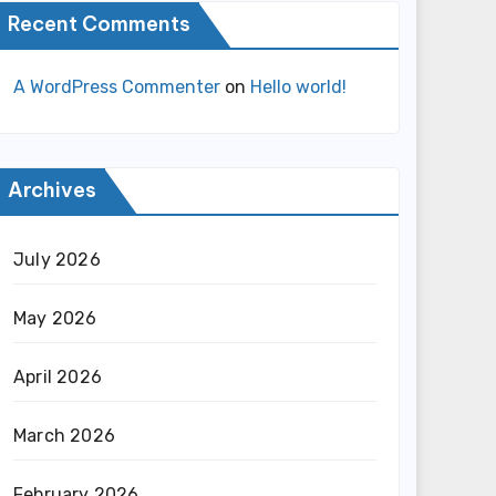
Recent Comments
A WordPress Commenter
on
Hello world!
Archives
July 2026
May 2026
April 2026
March 2026
February 2026