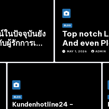
BLOG
ในปัจจุบันยัง
Top notch 
บผู้รักการเล่น
And even P
รณ์การเล่น
Designed fo
MAY 1, 2026
ADMIN
่น่าดึงดูด
Oslo Norwe
BLOG
Kundenhotline24 –