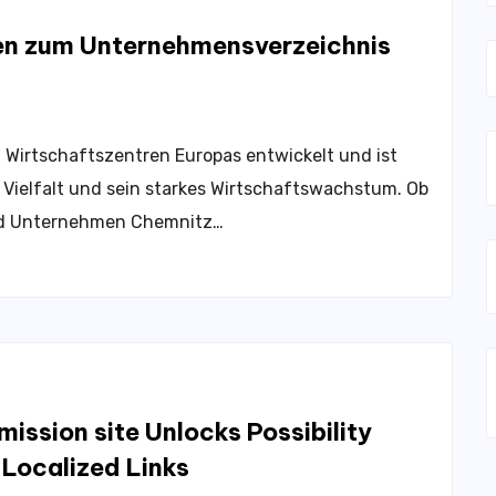
en zum Unternehmensverzeichnis
n Wirtschaftszentren Europas entwickelt und ist
e Vielfalt und sein starkes Wirtschaftswachstum. Ob
und Unternehmen Chemnitz…
ission site Unlocks Possibility
 Localized Links