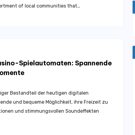
sortment of local communities that…
asino-Spielautomaten: Spannende
 Momente
ger Bestandteil der heutigen digitalen
ende und bequeme Möglichkeit, ihre Freizeit zu
mationen und stimmungsvollen Soundeffekten